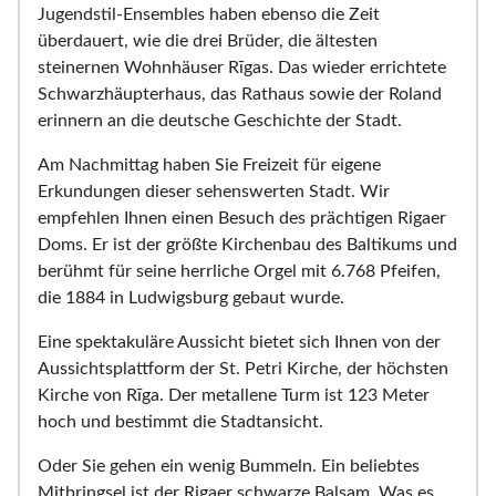
Jugendstil-Ensembles haben ebenso die Zeit
überdauert, wie die drei Brüder, die ältesten
steinernen Wohnhäuser Rīgas. Das wieder errichtete
Schwarzhäupterhaus, das Rathaus sowie der Roland
erinnern an die deutsche Geschichte der Stadt.
Am Nachmittag haben Sie Freizeit für eigene
Erkundungen dieser sehenswerten Stadt. Wir
empfehlen Ihnen einen Besuch des prächtigen Rigaer
Doms. Er ist der größte Kirchenbau des Baltikums und
berühmt für seine herrliche Orgel mit 6.768 Pfeifen,
die 1884 in Ludwigsburg gebaut wurde.
Eine spektakuläre Aussicht bietet sich Ihnen von der
Aussichtsplattform der St. Petri Kirche, der höchsten
Kirche von Rīga. Der metallene Turm ist 123 Meter
hoch und bestimmt die Stadtansicht.
Oder Sie gehen ein wenig Bummeln. Ein beliebtes
Mitbringsel ist der Rigaer schwarze Balsam. Was es