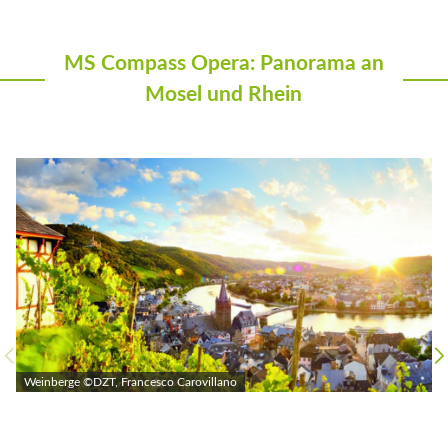
MS Compass Opera: Panorama an
Mosel und Rhein
Weinberge ©DZT, Francesco Carovillano