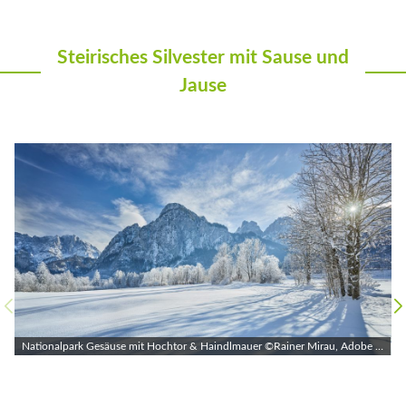
Steirisches Silvester mit Sause und
Jause
Nationalpark Gesäuse mit Hochtor & Haindlmauer ©Rainer Mirau, Adobe Stock