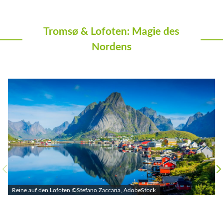
Tromsø & Lofoten: Magie des
Nordens
Reine auf den Lofoten ©Stefano Zaccaria, AdobeStock