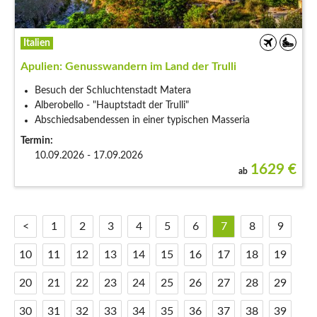
Italien
Apulien: Genusswandern im Land der Trulli
Besuch der Schluchtenstadt Matera
Alberobello - "Hauptstadt der Trulli"
Abschiedsabendessen in einer typischen Masseria
Termin:
10.09.2026 - 17.09.2026
1629
€
ab
<
1
2
3
4
5
6
7
8
9
10
11
12
13
14
15
16
17
18
19
20
21
22
23
24
25
26
27
28
29
30
31
32
33
34
35
36
37
38
39